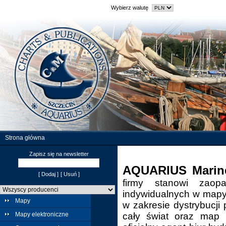
Wybierz walutę
Strona główna
Zapisz się na newsletter
AQUARIUS Marin
[ Dodaj ]
[ Usuń ]
firmy stanowi zaop
indywidualnych w mapy,
Mapy
w zakresie dystrybucji 
Mapy elektroniczne
cały świat oraz map 