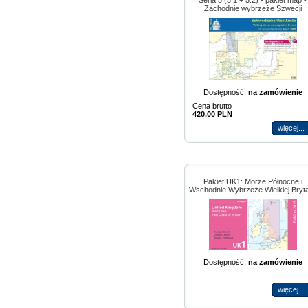
Seria 5 (5.1 + 5.2) - pakiet map -
Zachodnie wybrzeże Szwecji
Dostępność:
na zamówienie
Cena brutto
420.00 PLN
więcej...
Pakiet UK1: Morze Północne i
Wschodnie Wybrzeże Wielkiej Bryta
Dostępność:
na zamówienie
więcej...