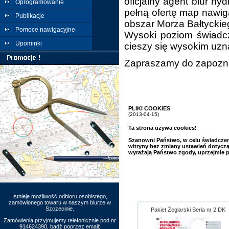
oficjalny agent biur hy
Oprogramowanie
pełną ofertę map nawiga
Publikacje
obszar Morza Bałtyckie
Pomoce nawigacyjne
Wysoki poziom świadcz
Upominki
cieszy się wysokim uzn
Zapraszamy do zapoznan
PLIKI COOKIES
(2013-04-15)
Ta strona używa cookies!
Szanowni Państwo, w celu świadczeni
witryny bez zmiany ustawień dotycz
wyrażają Państwo zgody, uprzejmie 
Istnieje możliwość odbioru osobistego,
zamówionego towaru w naszym biurze w
Szczecinie.
Pakiet Żeglarski Seria nr 2 DK
Zamówienia przyjmujemy telefonicznie pod nr
914624390, bądź poprzez email: