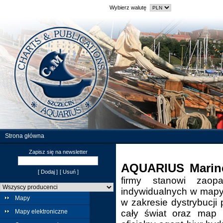
Wybierz walutę
Strona główna
Zapisz się na newsletter
AQUARIUS Marin
[ Dodaj ]
[ Usuń ]
firmy stanowi zaop
indywidualnych w mapy,
Mapy
w zakresie dystrybucji 
Mapy elektroniczne
cały świat oraz map 