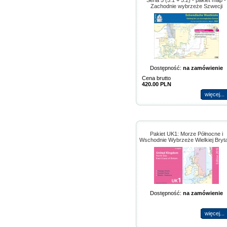
Seria 5 (5.1 + 5.2) - pakiet map -
Zachodnie wybrzeże Szwecji
Dostępność:
na zamówienie
Cena brutto
420.00 PLN
więcej...
Pakiet UK1: Morze Północne i
Wschodnie Wybrzeże Wielkiej Bryta
Dostępność:
na zamówienie
więcej...