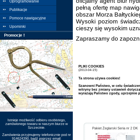
oficjalny agent biur hy
Oprogramowanie
pełną ofertę map nawiga
Publikacje
obszar Morza Bałtyckie
Pomoce nawigacyjne
Wysoki poziom świadcz
Upominki
cieszy się wysokim uzn
Zapraszamy do zapoznan
PLIKI COOKIES
(2013-04-15)
Ta strona używa cookies!
Szanowni Państwo, w celu świadczeni
witryny bez zmiany ustawień dotycz
wyrażają Państwo zgody, uprzejmie 
Istnieje możliwość odbioru osobistego,
zamówionego towaru w naszym biurze w
Szczecinie.
Pakiet Żeglarski Seria nr 2 DK
Zamówienia przyjmujemy telefonicznie pod nr
914624390, bądź poprzez email: