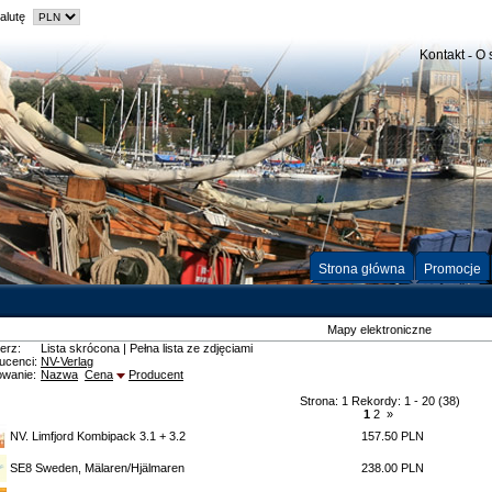
alutę
Kontakt
-
O 
Strona główna
Promocje
Mapy elektroniczne
erz:
Lista skrócona
|
Pełna lista ze zdjęciami
ucenci:
NV-Verlag
owanie:
Nazwa
Cena
Producent
Strona: 1 Rekordy: 1 - 20 (38)
1
2
»
NV. Limfjord Kombipack 3.1 + 3.2
157.50 PLN
SE8 Sweden, Mälaren/Hjälmaren
238.00 PLN