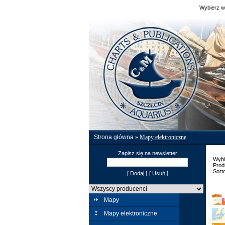
Wybierz w
Strona główna
»
Mapy elektroniczne
Zapisz się na newsletter
Wybi
Prod
Sort
[ Dodaj ]
[ Usuń ]
Mapy
Mapy elektroniczne