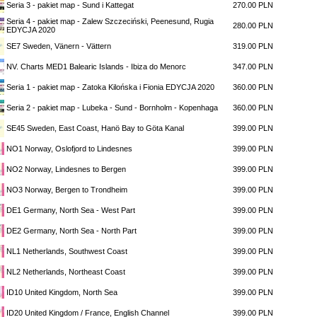
Seria 3 - pakiet map - Sund i Kattegat
270.00 PLN
Seria 4 - pakiet map - Zalew Szczeciński, Peenesund, Rugia
280.00 PLN
EDYCJA 2020
SE7 Sweden, Vänern - Vättern
319.00 PLN
NV. Charts MED1 Balearic Islands - Ibiza do Menorc
347.00 PLN
Seria 1 - pakiet map - Zatoka Kilońska i Fionia EDYCJA 2020
360.00 PLN
Seria 2 - pakiet map - Lubeka - Sund - Bornholm - Kopenhaga
360.00 PLN
SE45 Sweden, East Coast, Hanö Bay to Göta Kanal
399.00 PLN
NO1 Norway, Oslofjord to Lindesnes
399.00 PLN
NO2 Norway, Lindesnes to Bergen
399.00 PLN
NO3 Norway, Bergen to Trondheim
399.00 PLN
DE1 Germany, North Sea - West Part
399.00 PLN
DE2 Germany, North Sea - North Part
399.00 PLN
NL1 Netherlands, Southwest Coast
399.00 PLN
NL2 Netherlands, Northeast Coast
399.00 PLN
ID10 United Kingdom, North Sea
399.00 PLN
ID20 United Kingdom / France, English Channel
399.00 PLN