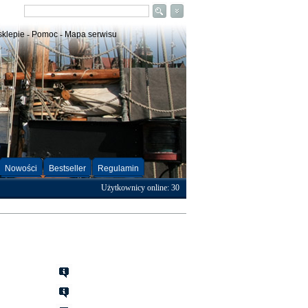
sklepie
-
Pomoc
-
Mapa serwisu
Nowości
Bestseller
Regulamin
Użytkownicy online: 30