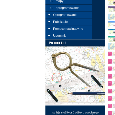
mapy
oprogramowanie
Oprogramowanie
Publikacje
Pomoce nawigacyjne
Upominki
Istnieje możliwość odbioru osobistego,